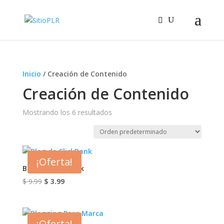
Inicio
/ Creación de Contenido
Creación de Contenido
Mostrando los 6 resultados
¡Oferta!
Blog de ClickBank
El
El
$
9.99
$
3.99
precio
precio
original
actual
era:
es:
¡Oferta!