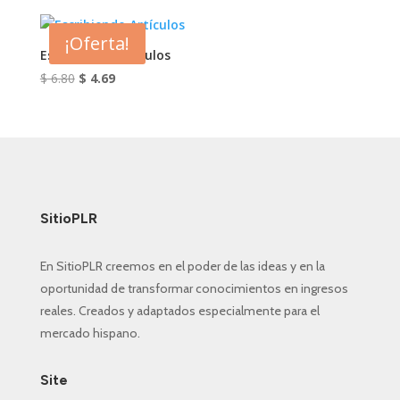
original
actual
era:
es:
¡Oferta!
$ 6.90.
$ 3.99.
Escribiendo Artículos
El
El
$
6.80
$
4.69
precio
precio
original
actual
era:
es:
$ 6.80.
$ 4.69.
SitioPLR
En SitioPLR creemos en el poder de las ideas y en la
oportunidad de transformar conocimientos en ingresos
reales. Creados y adaptados especialmente para el
mercado hispano.
Site