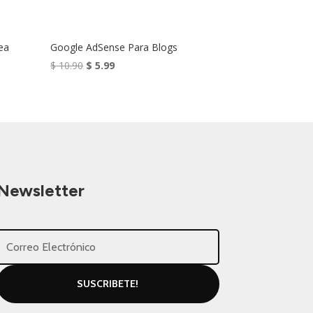
ea
Google AdSense Para Blogs
El
El
$
10.90
$
5.99
precio
precio
original
actual
era:
es:
$ 10.90.
$ 5.99.
Newsletter
SUSCRIBETE!