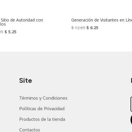
 Sitio de Autoridad con
Generación de Visitantes en Lín
ulos
El
El
$
12.69
$
6.25
El
El
95
$
5.25
precio
precio
precio
precio
original
actual
original
actual
era:
es:
era:
es:
$ 12.69.
$ 6.25.
$ 13.95.
$ 5.25.
Site
Términos y Condiciones
Políticas de Privacidad
Productos de la tienda
Contactos