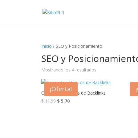
Inicio
/ SEO y Posicionamiento
SEO y Posicionamient
Mostrando los 4 resultados
¡Oferta!
Conceptos Básicos de Backlinks
El
El
$
11.99
$
5.70
precio
precio
original
actual
era:
es:
$ 11.99.
$ 5.70.