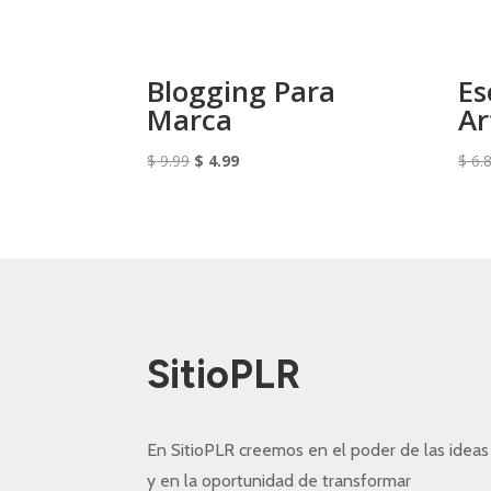
Blogging Para
Es
Marca
Ar
El
El
$
9.99
$
4.99
$
6.
precio
precio
original
actual
era:
es:
$ 9.99.
$ 4.99.
SitioPLR
En SitioPLR creemos en el poder de las ideas
y en la oportunidad de transformar