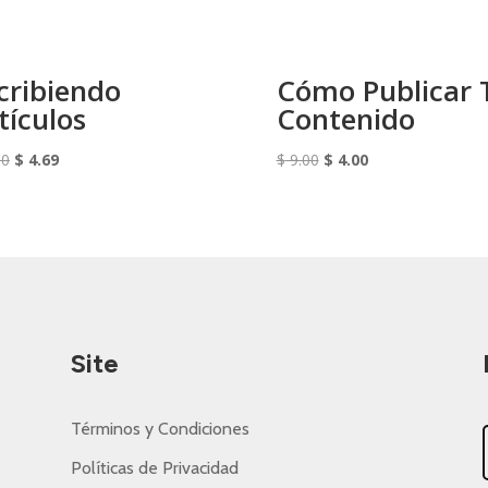
cribiendo
Cómo Publicar 
tículos
Contenido
El
El
El
El
80
$
4.69
$
9.00
$
4.00
precio
precio
precio
precio
original
actual
original
actual
era:
es:
era:
es:
$ 6.80.
$ 4.69.
$ 9.00.
$ 4.00.
Site
Términos y Condiciones
Políticas de Privacidad