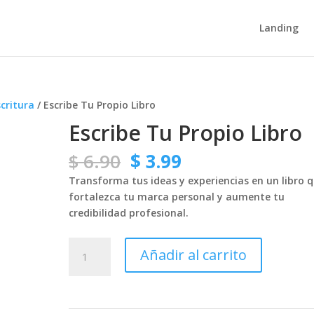
Landing
scritura
/ Escribe Tu Propio Libro
Escribe Tu Propio Libro
El
El
$
6.90
$
3.99
precio
precio
Transforma tus ideas y experiencias en un libro 
original
actual
fortalezca tu marca personal y aumente tu
era:
es:
credibilidad profesional.
$ 6.90.
$ 3.99.
Escribe
Añadir al carrito
Tu
Propio
Libro
cantidad