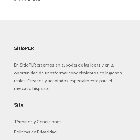
precio
precio
original
actual
era:
es:
$ 9.95.
$ 4.99.
SitioPLR
En SitioPLR creemos en el poder de las ideas y en la
oportunidad de transformar conocimientos en ingresos
reales. Creados y adaptados especialmente para el
mercado hispano.
Site
Términos y Condiciones
Políticas de Privacidad