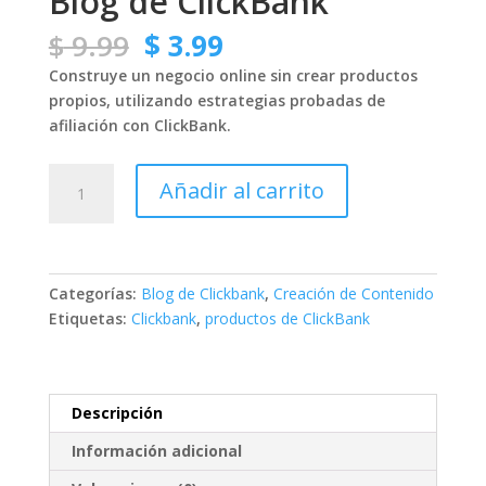
Blog de ClickBank
El
El
$
9.99
$
3.99
precio
precio
Construye un negocio online sin crear productos
original
actual
propios, utilizando estrategias probadas de
era:
es:
afiliación con ClickBank.
$ 9.99.
$ 3.99.
Blog
Añadir al carrito
de
ClickBank
cantidad
Categorías:
Blog de Clickbank
,
Creación de Contenido
Etiquetas:
Clickbank
,
productos de ClickBank
Descripción
Información adicional