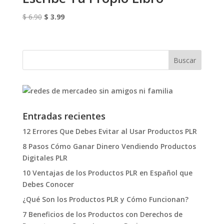
El
El
$
6.90
$
3.99
precio
precio
original
actual
era:
es:
$ 6.90.
$ 3.99.
Entradas recientes
12 Errores Que Debes Evitar al Usar Productos PLR
8 Pasos Cómo Ganar Dinero Vendiendo Productos
Digitales PLR
10 Ventajas de los Productos PLR en Español que
Debes Conocer
¿Qué Son los Productos PLR y Cómo Funcionan?
7 Beneficios de los Productos con Derechos de