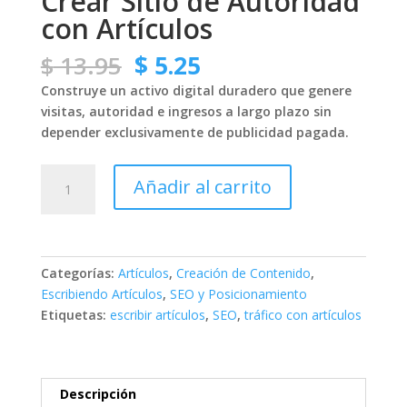
Crear Sitio de Autoridad
con Artículos
El
El
$
13.95
$
5.25
precio
precio
Construye un activo digital duradero que genere
original
actual
visitas, autoridad e ingresos a largo plazo sin
era:
es:
depender exclusivamente de publicidad pagada.
$ 13.95.
$ 5.25.
Crear
Añadir al carrito
Sitio
de
Autoridad
con
Categorías:
Artículos
,
Creación de Contenido
,
Artículos
Escribiendo Artículos
,
SEO y Posicionamiento
cantidad
Etiquetas:
escribir artículos
,
SEO
,
tráfico con artículos
Descripción