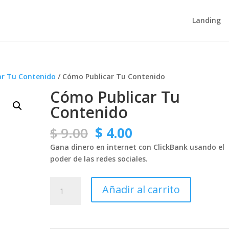
Landing
ar Tu Contenido
/ Cómo Publicar Tu Contenido
Cómo Publicar Tu
Contenido
El
El
$
9.00
$
4.00
precio
precio
Gana dinero en internet con ClickBank usando el
original
actual
poder de las redes sociales.
era:
es:
$ 9.00.
$ 4.00.
Cómo
Añadir al carrito
Publicar
Tu
Contenido