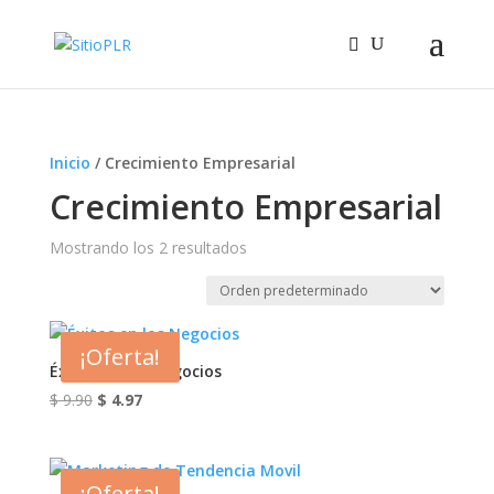
Inicio
/ Crecimiento Empresarial
Crecimiento Empresarial
Mostrando los 2 resultados
¡Oferta!
Éxitos en los Negocios
El
El
$
9.90
$
4.97
precio
precio
original
actual
era:
es:
¡Oferta!