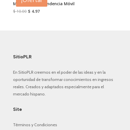
$ 9.90.
$ 4.97.
Marketing de Tendencia Móvil
El
El
$
10.00
$
4.97
precio
precio
original
actual
era:
es:
$ 10.00.
$ 4.97.
SitioPLR
En SitioPLR creemos en el poder de las ideas y en la
oportunidad de transformar conocimientos en ingresos
reales. Creados y adaptados especialmente para el
mercado hispano.
Site
Términos y Condiciones