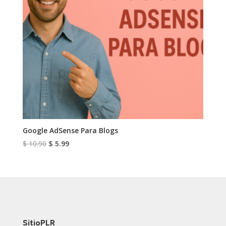
Google AdSense Para Blogs
El
El
$
10.90
$
5.99
precio
precio
original
actual
era:
es:
$ 10.90.
$ 5.99.
SitioPLR