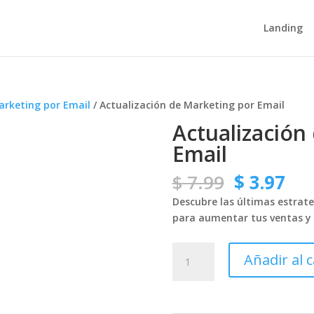
Landing
arketing por Email
/ Actualización de Marketing por Email
Actualización
Email
El
El
$
7.99
$
3.97
precio
pre
Descubre las últimas estrat
original
act
para aumentar tus ventas y f
era:
es:
$ 7.99.
$ 3
Actualización
Añadir al c
de
Marketing
por