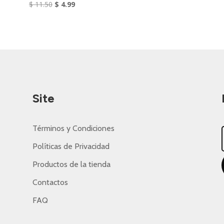
El
El
$
11.50
$
4.99
precio
precio
original
actual
era:
es:
$ 11.50.
$ 4.99.
Site
Términos y Condiciones
Políticas de Privacidad
Productos de la tienda
Contactos
FAQ