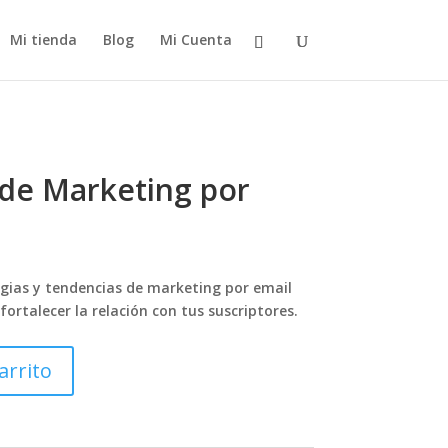
Mi tienda
Blog
Mi Cuenta
 de Marketing por
cio
egias y tendencias de marketing por email
ual
ortalecer la relación con tus suscriptores.
.97.
arrito