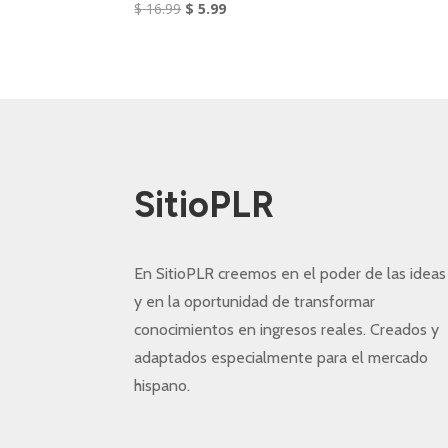
El
El
$
16.99
$
5.99
precio
precio
original
actual
era:
es:
$ 16.99.
$ 5.99.
SitioPLR
En SitioPLR creemos en el poder de las ideas
y en la oportunidad de transformar
conocimientos en ingresos reales. Creados y
adaptados especialmente para el mercado
hispano.