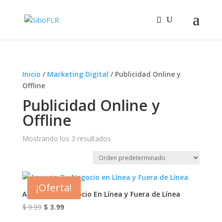
Inicio
/
Marketing Digital
/ Publicidad Online y
Offline
Publicidad Online y
Offline
Mostrando los 3 resultados
¡Oferta!
Anuncia Tu Negocio En Línea y Fuera de Línea
El
El
$
9.99
$
3.99
precio
precio