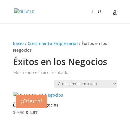
Inicio
/
Crecimiento Empresarial
/ Éxitos en los
Negocios
Éxitos en los Negocios
Mostrando el único resultado
¡Oferta!
Éxitos en los Negocios
El
El
$
9.90
$
4.97
precio
precio
original
actual