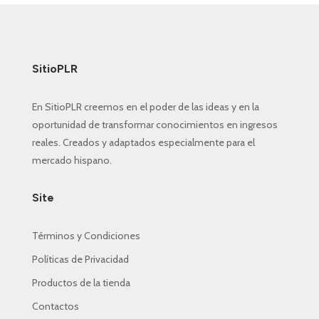
era:
es:
$ 9.90.
$ 4.97.
SitioPLR
En SitioPLR creemos en el poder de las ideas y en la
oportunidad de transformar conocimientos en ingresos
reales. Creados y adaptados especialmente para el
mercado hispano.
Site
Términos y Condiciones
Políticas de Privacidad
Productos de la tienda
Contactos