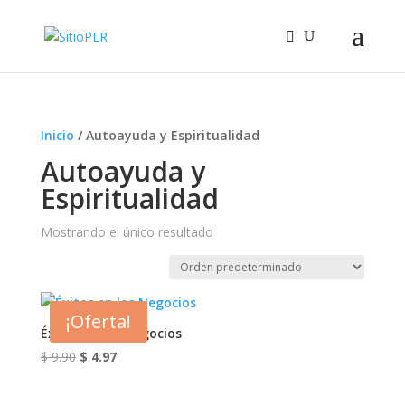
Inicio
/ Autoayuda y Espiritualidad
Autoayuda y
Espiritualidad
Mostrando el único resultado
¡Oferta!
Éxitos en los Negocios
El
El
$
9.90
$
4.97
precio
precio
original
actual