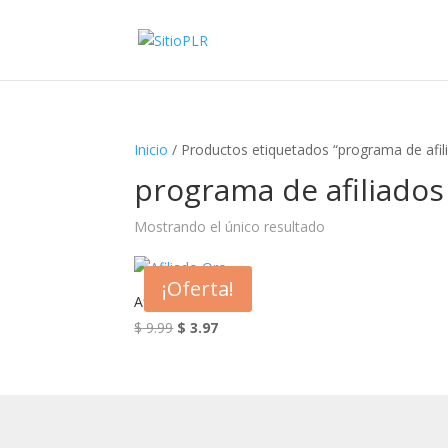
Inicio
/ Productos etiquetados “programa de afil
programa de afiliados
Mostrando el único resultado
¡Oferta!
Afiliado Oro
El
El
$
9.99
$
3.97
precio
precio
original
actual
era:
es:
$ 9.99.
$ 3.97.