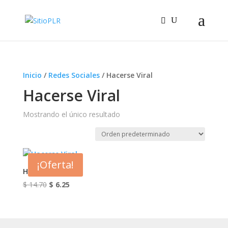
Inicio
/
Redes Sociales
/ Hacerse Viral
Hacerse Viral
Mostrando el único resultado
¡Oferta!
Hacerse Viral
El
El
$
14.70
$
6.25
precio
precio
original
actual
era:
es: