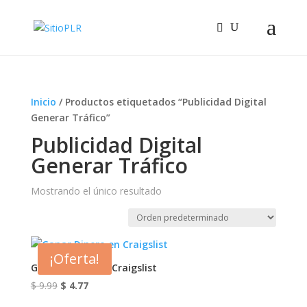
Inicio
/ Productos etiquetados “Publicidad Digital
Generar Tráfico”
Publicidad Digital
Generar Tráfico
Mostrando el único resultado
¡Oferta!
Ganar Dinero en Craigslist
El
El
$
9.99
$
4.77
precio
precio