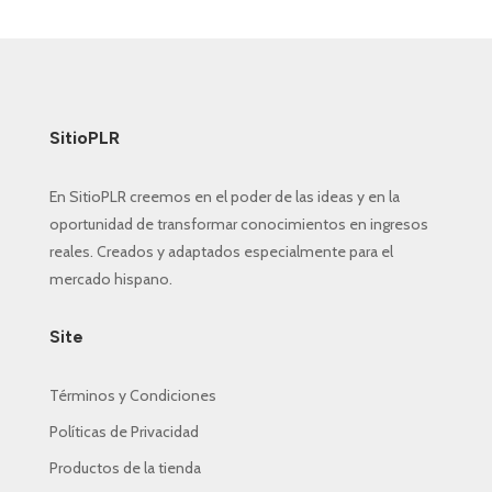
original
actual
era:
es:
$ 9.99.
$ 4.77.
SitioPLR
En SitioPLR creemos en el poder de las ideas y en la
oportunidad de transformar conocimientos en ingresos
reales. Creados y adaptados especialmente para el
mercado hispano.
Site
Términos y Condiciones
Políticas de Privacidad
Productos de la tienda